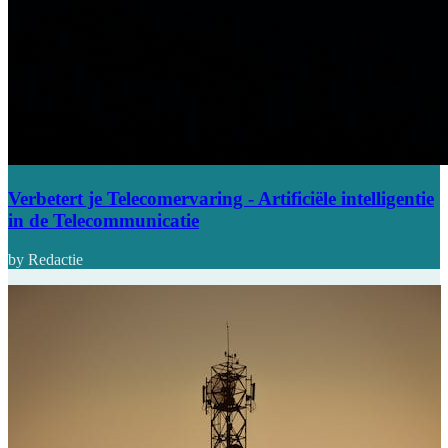
Verbetert je Telecomervaring - Artificiële intelligentie
in de Telecommunicatie
by Redactie